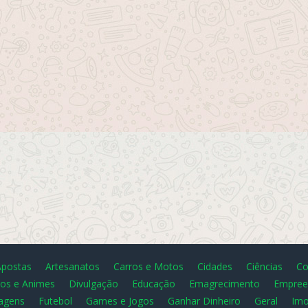
Apostas
Artesanatos
Carros e Motos
Cidades
Ciências
Co
os e Animes
Divulgação
Educação
Emagrecimento
Empree
agens
Futebol
Games e Jogos
Ganhar Dinheiro
Geral
Imo