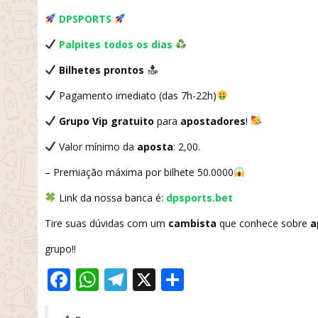
DPSPORTS
Palpites todos os dias
Bilhetes prontos
Pagamento imediato (das 7h-22h)
Grupo Vip gratuito
para
apostadores
!
Valor mínimo da
aposta
: 2,00.
– Premiação máxima por bilhete 50.0000
Link da nossa banca é:
dpsports.bet
Tire suas dúvidas com um
cambista
que conhece sobre
a
grupo!!
Facebook
WhatsApp
Telegram
X
Share