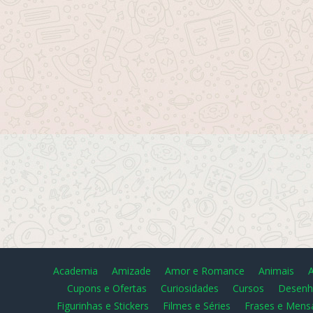
Academia
Amizade
Amor e Romance
Animais
Cupons e Ofertas
Curiosidades
Cursos
Desenh
Figurinhas e Stickers
Filmes e Séries
Frases e Mens