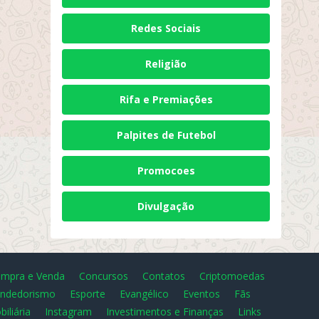
Redes Sociais
Religião
Rifa e Premiações
Palpites de Futebol
Promocoes
Divulgação
mpra e Venda
Concursos
Contatos
Criptomoedas
ndedorismo
Esporte
Evangélico
Eventos
Fãs
biliária
Instagram
Investimentos e Finanças
Links