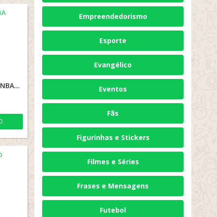
Empreendedorismo
Esporte
Evangélico
MÁXIM O BRABO DA NBA
Eventos
Fãs
O
Figurinhas e Stickers
Filmes e Séries
Frases e Mensagens
Futebol