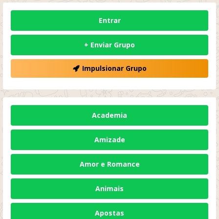
Entrar
+ Enviar Grupo
Impulsionar Grupo
Academia
Amizade
Amor e Romance
Animais
Apostas