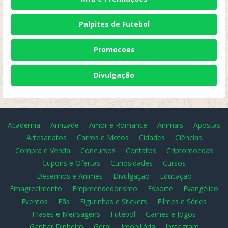
Palpites de Futebol
Promocoes
Divulgação
Academia
Amizade
Amor e Romance
Animais
Apostas
Artesanatos
Carros e Motos
Cidades
Ciências
Compra e Venda
Concursos
Contatos
Criptomoedas
Cupons e Ofertas
Curiosidades
Cursos
Desenhos e Animes
Divulgação
Educação
Emagrecimento
Empreendedorismo
Esporte
Evangélico
Eventos
Fãs
Figurinhas e Stickers
Filmes e Séries
Frases e Mensagens
Futebol
Games e Jogos
Ganhar Dinheiro
Geral
Imobiliária
Instagram