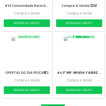
#10 Comunidade Records Em Divulgação
Compra & Venda 💥🛒
Compra e Venda
Compra e Venda
ENTRAR NO GRUPO
ENTRAR NO GRUPO
OFERTAS DO DIA PESCA💯2
#4.0⁴ 𝙈𝙁 𝙈𝙊𝘿𝘼 𝙁𝘼𝘽𝙍𝙄𝘾𝘼 𝗞𝗜𝗗'𝗦
Compra e Venda
Compra e Venda
ENTRAR NO GRUPO
ENTRAR NO GRUPO