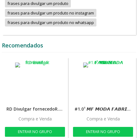
frases para divulgar um produto
frases para divulgar um produto no instagram
frases para divulgar um produto no whatsapp
Recomendados
RD Divulgar fornecedoR. G.VIP
#1.0¹ 𝙈𝙁 𝙈𝙊𝘿𝘼 𝙁𝘼𝘽𝙍𝙄𝘾𝘼 𝗞𝗜𝗗’𝗦
Compra e Venda
Compra e Venda
ENTRAR NO GRUPO
ENTRAR NO GRUPO