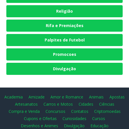
Religião
Rifa e Premiações
Palpites de Futebol
Promocoes
Divulgação
Academia
Amizade
Amor e Romance
Animais
Apostas
Artesanatos
Carros e Motos
Cidades
Ciências
Compra e Venda
Concursos
Contatos
Criptomoedas
Cupons e Ofertas
Curiosidades
Cursos
Desenhos e Animes
Divulgação
Educação