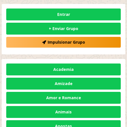
Entrar
+ Enviar Grupo
Impulsionar Grupo
Academia
Amizade
Amor e Romance
Animais
Apostas