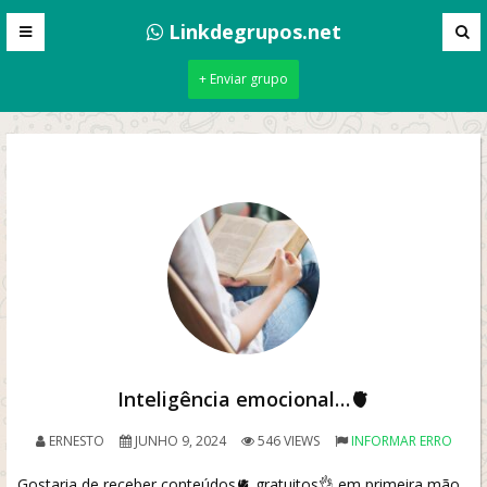
Linkdegrupos.net
+ Enviar grupo
Inteligência emocional…🫀
ERNESTO
JUNHO 9, 2024
546 VIEWS
INFORMAR ERRO
Gostaria de receber conteúdos🫀 gratuitos👌 em primeira mão