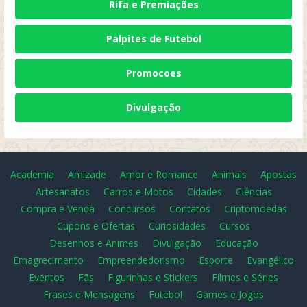
Rifa e Premiações
Palpites de Futebol
Promocoes
Divulgação
Academia
Amizade
Amor e Romance
Animais
Apostas
Artesanatos
Carros e Motos
Cidades
Ciências
Compra e Venda
Concursos
Contatos
Criptomoedas
Cupons e Ofertas
Curiosidades
Cursos
Desenhos e Animes
Divulgação
Educação
Emagrecimento
Empreendedorismo
Esporte
Evangélico
Eventos
Fãs
Figurinhas e Stickers
Filmes e Séries
Frases e Mensagens
Futebol
Games e Jogos