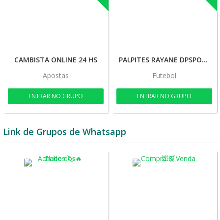
CAMBISTA ONLINE 24 HS
PALPITES RAYANE DPSPORTS🔥💰🍀🚀
Apostas
Futebol
ENTRAR NO GRUPO
ENTRAR NO GRUPO
Link de Grupos de Whatsapp