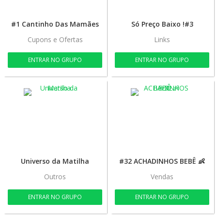
#1 Cantinho Das Mamães
Só Preço Baixo !#3
Cupons e Ofertas
Links
ENTRAR NO GRUPO
ENTRAR NO GRUPO
​Universo da Matilha
#32 ACHADINHOS BEBÊ 👶
Outros
Vendas
ENTRAR NO GRUPO
ENTRAR NO GRUPO