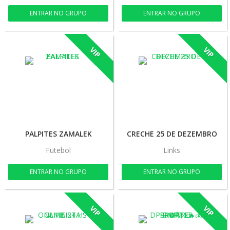
ENTRAR NO GRUPO
ENTRAR NO GRUPO
VIP
VIP
PALPITES ZAMALEK
CRECHE 25 DE DEZEMBRO
Futebol
Links
ENTRAR NO GRUPO
ENTRAR NO GRUPO
VIP
VIP