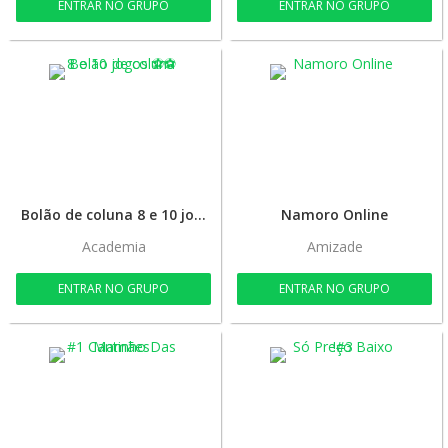
ENTRAR NO GRUPO
ENTRAR NO GRUPO
Bolão de coluna 8 e 10 jogos ⚽⚽
Namoro Online
Academia
Amizade
ENTRAR NO GRUPO
ENTRAR NO GRUPO