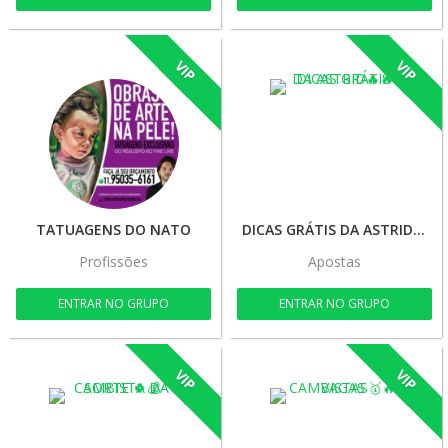
VIP
VIP
TATUAGENS DO NATO
DICAS GRÁTIS DA ASTRID🔥🔥
Profissões
Apostas
ENTRAR NO GRUPO
ENTRAR NO GRUPO
VIP
VIP