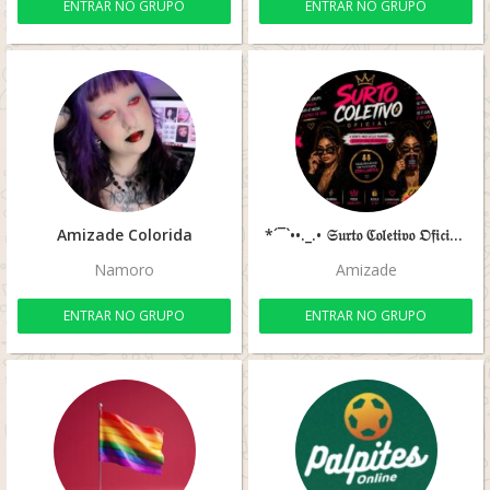
ENTRAR NO GRUPO
ENTRAR NO GRUPO
Amizade Colorida
*´¯`••._.• 𝔖𝔲𝔯𝔱𝔬 ℭ𝔬𝔩𝔢𝔱𝔦𝔳𝔬 𝔒𝔣𝔦𝔠𝔦𝔞𝔩 •._.••`¯´´•.¸¸.•*
Namoro
Amizade
ENTRAR NO GRUPO
ENTRAR NO GRUPO