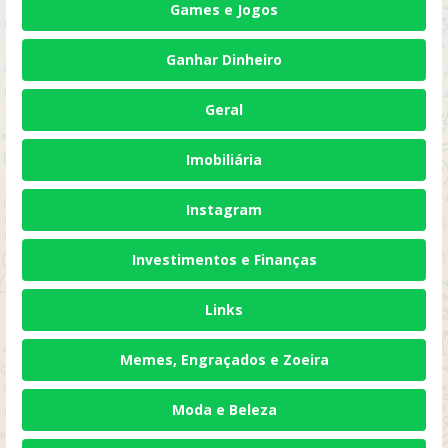
Games e Jogos
Ganhar Dinheiro
Geral
Imobiliária
Instagram
Investimentos e Finanças
Links
Memes, Engraçados e Zoeira
Moda e Beleza