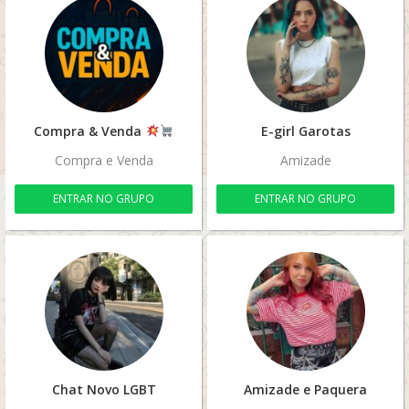
Compra & Venda
E-girl Garotas
Compra e Venda
Amizade
ENTRAR NO GRUPO
ENTRAR NO GRUPO
Chat Novo LGBT
Amizade e Paquera