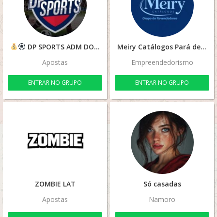
DP SPORTS ADM DONIEL
Meiry Catálogos Pará de Minas,Mg
Apostas
Empreendedorismo
ENTRAR NO GRUPO
ENTRAR NO GRUPO
ZOMBIE LAT
Só casadas
Apostas
Namoro