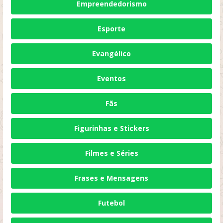
Empreendedorismo
Esporte
Evangélico
Eventos
Fãs
Figurinhas e Stickers
Filmes e Séries
Frases e Mensagens
Futebol