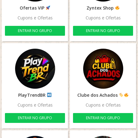
Ofertas VIP
Zyntex Shop
Cupons e Ofertas
Cupons e Ofertas
ENTRAR NO GRUPO
ENTRAR NO GRUPO
PlayTrendBR
Clube dos Achados
Cupons e Ofertas
Cupons e Ofertas
ENTRAR NO GRUPO
ENTRAR NO GRUPO