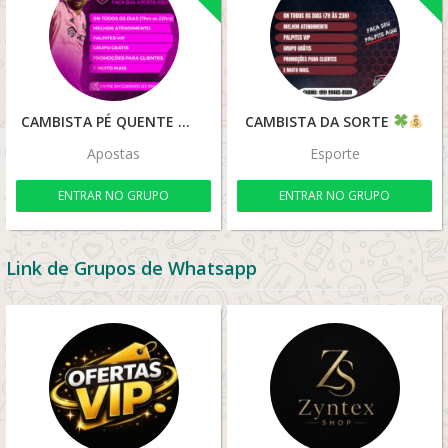
CAMBISTA PÉ QUENTE
CAMBISTA DA SORTE
Apostas
Esporte
ENTRAR NO GRUPO
ENTRAR NO GRUPO
Link de Grupos de Whatsapp