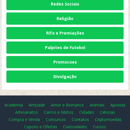
Redes Sociais
Religião
Rifa e Premiações
Palpites de Futebol
Promocoes
Divulgação
Academia
Amizade
Amor e Romance
Animais
Apostas
Artesanatos
Carros e Motos
Cidades
Ciências
Compra e Venda
Concursos
Contatos
Criptomoedas
Cupons e Ofertas
Curiosidades
Cursos