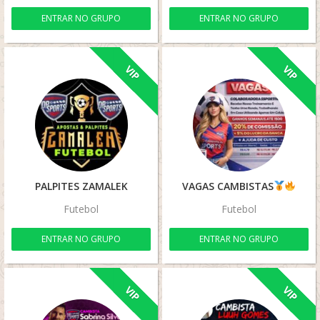
ENTRAR NO GRUPO
ENTRAR NO GRUPO
VIP
VIP
PALPITES ZAMALEK
VAGAS CAMBISTAS
Futebol
Futebol
ENTRAR NO GRUPO
ENTRAR NO GRUPO
VIP
VIP