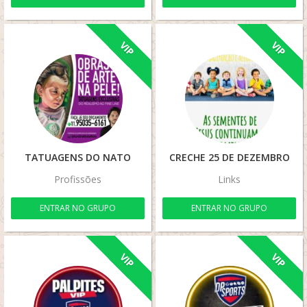
VIP
VIP
TATUAGENS DO NATO
CRECHE 25 DE DEZEMBRO
Profissões
Links
ENTRAR NO GRUPO
ENTRAR NO GRUPO
VIP
VIP