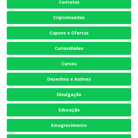
Contatos
Criptomoedas
Cupons e Ofertas
Curiosidades
Cursos
Desenhos e Animes
Divulgação
Educação
Emagrecimento