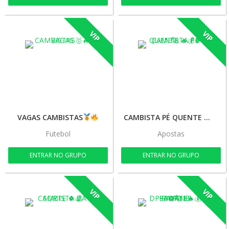
VIP
VIP
VAGAS CAMBISTAS
CAMBISTA PÉ QUENTE
Futebol
Apostas
ENTRAR NO GRUPO
ENTRAR NO GRUPO
VIP
VIP