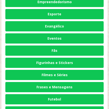
Empreendedorismo
Esporte
Evangélico
Eventos
Fãs
Figurinhas e Stickers
Filmes e Séries
Frases e Mensagens
Futebol