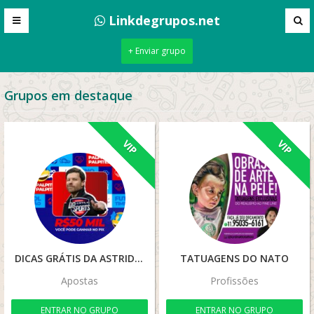
Linkdegrupos.net
+ Enviar grupo
Grupos em destaque
VIP
VIP
DICAS GRÁTIS DA ASTRID
TATUAGENS DO NATO
Apostas
Profissões
ENTRAR NO GRUPO
ENTRAR NO GRUPO