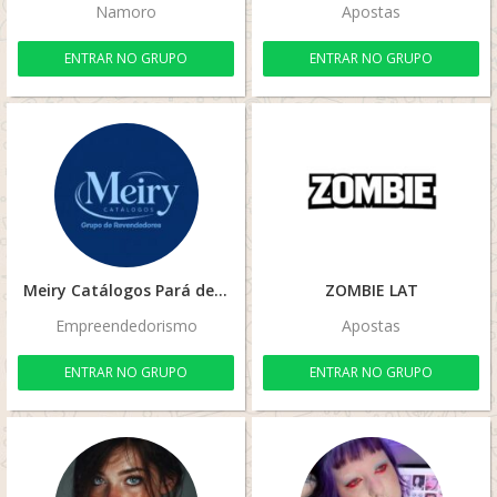
Namoro
Apostas
ENTRAR NO GRUPO
ENTRAR NO GRUPO
Meiry Catálogos Pará de Minas,Mg
ZOMBIE LAT
Empreendedorismo
Apostas
ENTRAR NO GRUPO
ENTRAR NO GRUPO