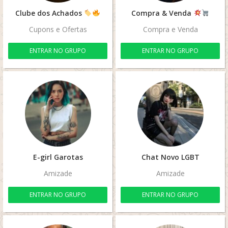
Clube dos Achados
Compra & Venda
Cupons e Ofertas
Compra e Venda
ENTRAR NO GRUPO
ENTRAR NO GRUPO
E-girl Garotas
Chat Novo LGBT
Amizade
Amizade
ENTRAR NO GRUPO
ENTRAR NO GRUPO