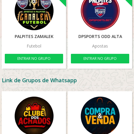
PALPITES ZAMALEK
DPSPORTS ODD ALTA
Futebol
Apostas
ENTRAR NO GRUPO
ENTRAR NO GRUPO
Link de Grupos de Whatsapp