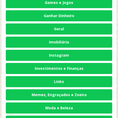
Games e Jogos
Ganhar Dinheiro
Geral
Imobiliária
Instagram
Investimentos e Finanças
Links
Memes, Engraçados e Zoeira
Moda e Beleza