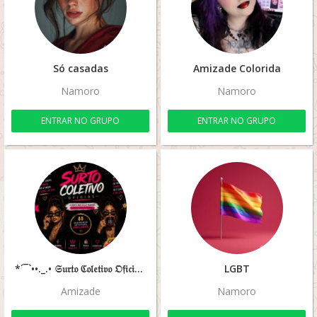
Só casadas
Amizade Colorida
Namoro
Namoro
ENTRAR NO GRUPO
ENTRAR NO GRUPO
*´¯`••._.• 𝔖𝔲𝔯𝔱𝔬 ℭ𝔬𝔩𝔢𝔱𝔦𝔳𝔬 𝔒𝔣𝔦𝔠𝔦𝔞𝔩 •._.••`¯´´•.¸¸.•*
LGBT
Amizade
Namoro