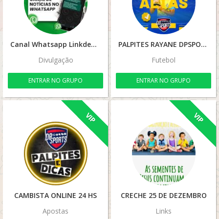
Canal Whatsapp Linkdegrupos.net
PALPITES RAYANE DPSPORTS
Divulgação
Futebol
ENTRAR NO GRUPO
ENTRAR NO GRUPO
VIP
VIP
CAMBISTA ONLINE 24 HS
CRECHE 25 DE DEZEMBRO
Apostas
Links