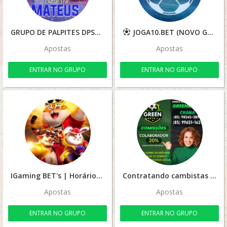
GRUPO DE PALPITES DPSPORT
JOGA10.BET (NOVO GRUPO)
Apostas
Apostas
ENTRAR NO GRUPO
ENTRAR NO GRUPO
IGaming BET's | Horários
Contratando cambistas e gerentes
Apostas
Apostas
ENTRAR NO GRUPO
ENTRAR NO GRUPO