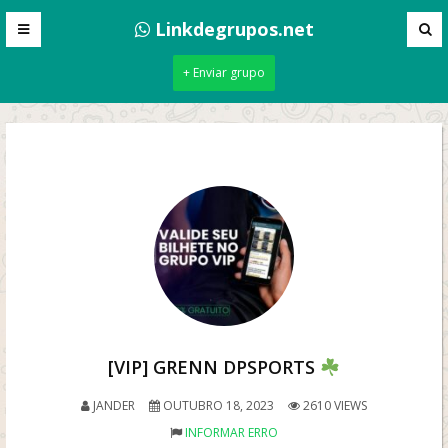
Linkdegrupos.net
+ Enviar grupo
[VIP] GRENN DPSPORTS
JANDER
OUTUBRO 18, 2023
2610 VIEWS
INFORMAR ERRO