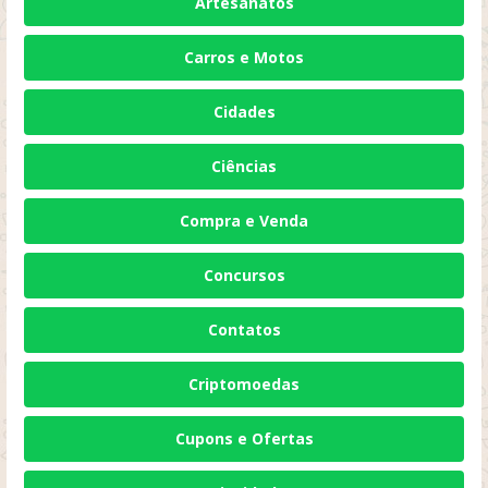
Artesanatos
Carros e Motos
Cidades
Ciências
Compra e Venda
Concursos
Contatos
Criptomoedas
Cupons e Ofertas