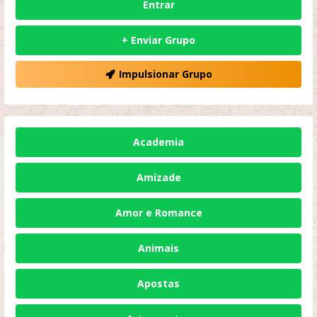
Entrar
+ Enviar Grupo
Impulsionar Grupo
Academia
Amizade
Amor e Romance
Animais
Apostas