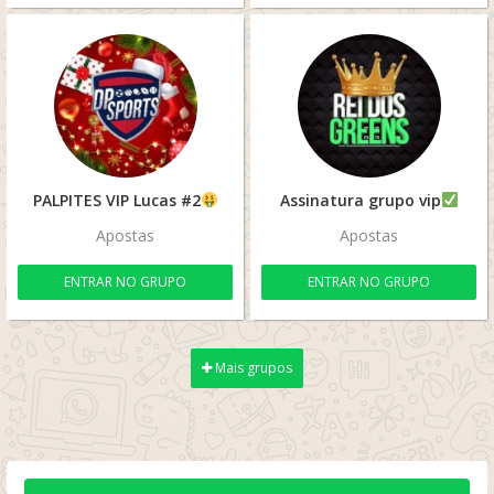
PALPITES VIP Lucas #2
Assinatura grupo vip
Apostas
Apostas
ENTRAR NO GRUPO
ENTRAR NO GRUPO
Mais grupos