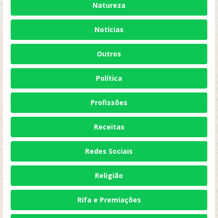
Natureza
Notícias
Outros
Política
Profissões
Receitas
Redes Sociais
Religião
Rifa e Premiações