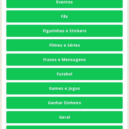
Eventos
Fãs
Figurinhas e Stickers
Filmes e Séries
Frases e Mensagens
Futebol
Games e Jogos
Ganhar Dinheiro
Geral