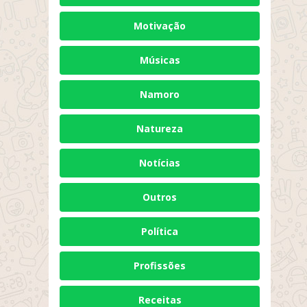
Motivação
Músicas
Namoro
Natureza
Notícias
Outros
Política
Profissões
Receitas