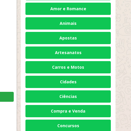
Amor e Romance
Animais
Apostas
Artesanatos
Carros e Motos
Cidades
Ciências
Compra e Venda
Concursos