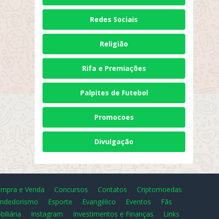
Redes Sociais
Religião
Rifa e Premiações
Palpites de Futebol
Promocoes
Divulgação
mpra e Venda
Concursos
Contatos
Criptomoedas
ndedorismo
Esporte
Evangélico
Eventos
Fãs
biliária
Instagram
Investimentos e Finanças
Links