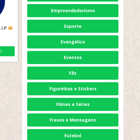
Empreendedorismo
Esporte
.I.P
Evangélico
O
Eventos
Fãs
Figurinhas e Stickers
Filmes e Séries
Frases e Mensagens
Futebol