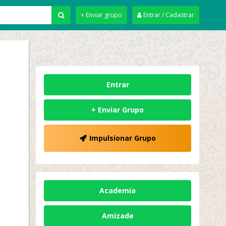
+ Enviar grupo
Entrar / Cadastrar
Entrar
+ Enviar Grupo
Impulsionar Grupo
Academia
Amizade