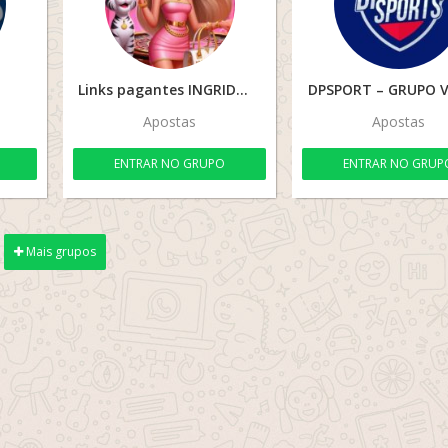
Links pagantes INGRID
DPSPORT – GRUPO V
Apostas
Apostas
ENTRAR NO GRUPO
ENTRAR NO GRUP
Mais grupos