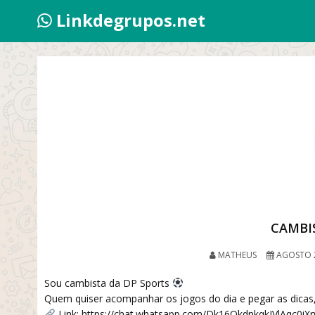
Linkdegrupos.net
CAMBI
MATHEUS
AGOSTO 2
Sou cambista da DP Sports
Quem quiser acompanhar os jogos do dia e pegar as dicas,
Link: https://chat.whatsapp.com/Dk16OkdnkqkIVlAqc0i