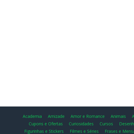
Academia
Amizade
Amor e Romance
Animais
Cupons e Ofertas
Curiosidades
Cursos
Desenh
Figurinhas e Stickers
Filmes e Séries
Frases e Mens