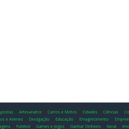
Apostas
Artesanatos
Carros e Motos
Cidades
Ciências
Co
os e Animes
Divulgação
Educação
Emagrecimento
Empree
agens
Futebol
Games e Jogos
Ganhar Dinheiro
Geral
Imo