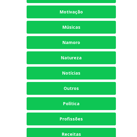
Motivação
Músicas
Namoro
Natureza
Notícias
Outros
Política
Profissões
Receitas