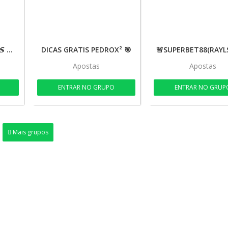
𝙍𝙄𝘾𝙊 𝘾𝙊𝙊𝙋𝙀𝙍𝘼ÇÕ𝙀𝙎 𝟧𝟢% – 𝘉𝘓𝘖𝘎𝘜𝘌𝘐𝘙𝘖𝘚
DICAS GRATIS PEDROX² 🎯
Apostas
Apostas
ENTRAR NO GRUPO
ENTRAR NO GRUP
Mais grupos