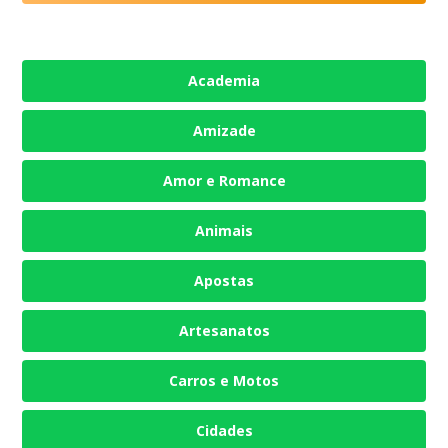
Academia
Amizade
Amor e Romance
Animais
Apostas
Artesanatos
Carros e Motos
Cidades