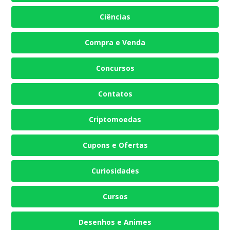
Ciências
Compra e Venda
Concursos
Contatos
Criptomoedas
Cupons e Ofertas
Curiosidades
Cursos
Desenhos e Animes