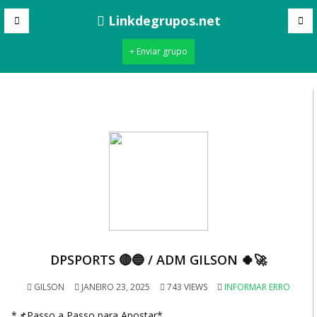
Linkdegrupos.net
+ Enviar grupo
DPSPORTS 🔴🔵 / ADM GILSON 🍀🚀
GILSON
JANEIRO 23, 2025
743 VIEWS
INFORMAR ERRO
*📌Passo a Passo para Apostar*