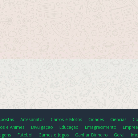
Apostas
Artesanatos
Carros e Motos
Cidades
Ciências
Co
os e Animes
Divulgação
Educação
Emagrecimento
Empree
agens
Futebol
Games e Jogos
Ganhar Dinheiro
Geral
Imo