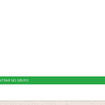
NTRAR NO GRUPO