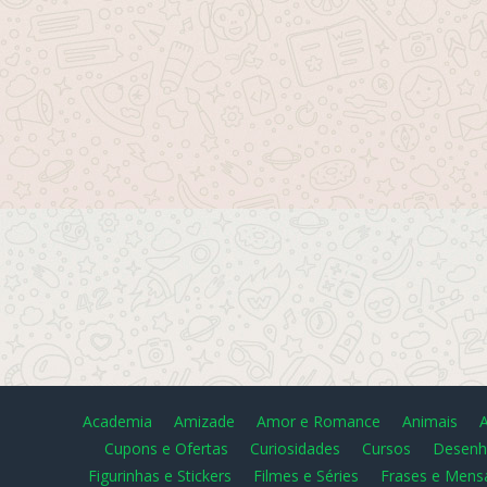
Academia
Amizade
Amor e Romance
Animais
Cupons e Ofertas
Curiosidades
Cursos
Desenh
Figurinhas e Stickers
Filmes e Séries
Frases e Mens