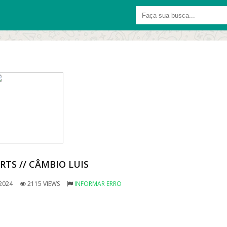
RTS // CÂMBIO LUIS
2024
2115 VIEWS
INFORMAR ERRO