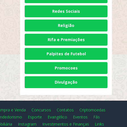
Redes Sociais
Religião
Rifa e Premiações
Palpites de Futebol
Promocoes
Divulgação
mpra e Venda
Concursos
Contatos
Criptomoedas
ndedorismo
Esporte
Evangélico
Eventos
Fãs
biliária
Instagram
Investimentos e Finanças
Links