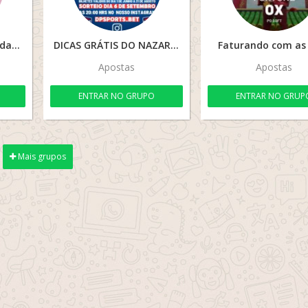
Venha ser cambistas da ( Lendas sports)✅
DICAS GRÁTIS DO NAZARIO 🔥🚀💰🍀
Faturando com as
Apostas
Apostas
ENTRAR NO GRUPO
ENTRAR NO GRUP
Mais grupos