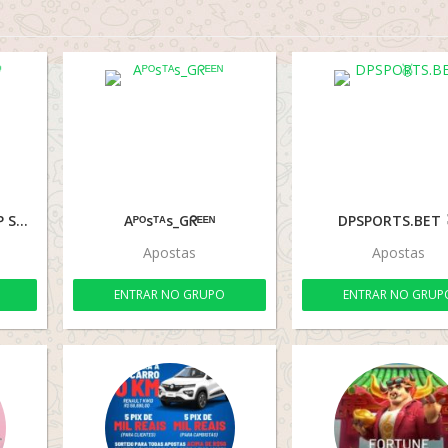
CAMBISTA MATEUS DP SPORTS🙅🏼‍♂️🥇💸💸🤑
Aᴾᴼsᵀᴬs_Gᖇᴱᴱᴺ
DPSPORTS.BET 
Apostas
Apostas
ENTRAR NO GRUPO
ENTRAR NO GRUP