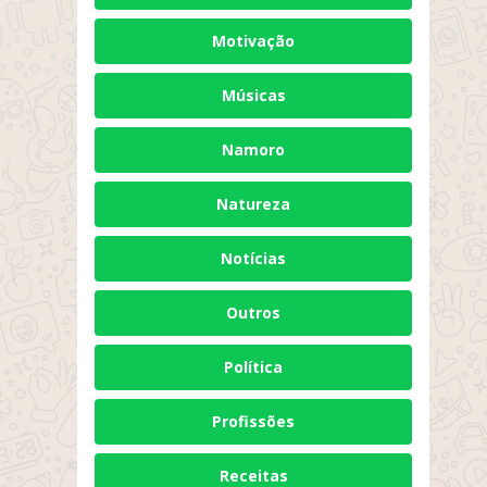
Motivação
Músicas
Namoro
Natureza
Notícias
Outros
Política
Profissões
Receitas