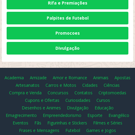
Rifa e Premiações
Palpites de Futebol
Promocoes
Divulgação
Academia
Amizade
Amor e Romance
Animais
Apostas
Artesanatos
Carros e Motos
Cidades
Ciências
Compra e Venda
Concursos
Contatos
Criptomoedas
Cupons e Ofertas
Curiosidades
Cursos
Desenhos e Animes
Divulgação
Educação
Emagrecimento
Empreendedorismo
Esporte
Evangélico
Eventos
Fãs
Figurinhas e Stickers
Filmes e Séries
Frases e Mensagens
Futebol
Games e Jogos