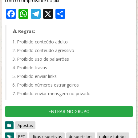
com o comprovante do pix
Facebook
WhatsApp
Telegram
X
Share
Regras:
Proibido conteúdo adulto
Proibido conteúdo agressivo
Proibido uso de palavrões
Proibido travas
Proibido enviar links
Proibido números estrangeiros
Proibido enviar mensgem no privado
ENTRAR NO GRUPO
Apostas
BET
dicas esportivas
dpsports.bet
palpite futebol