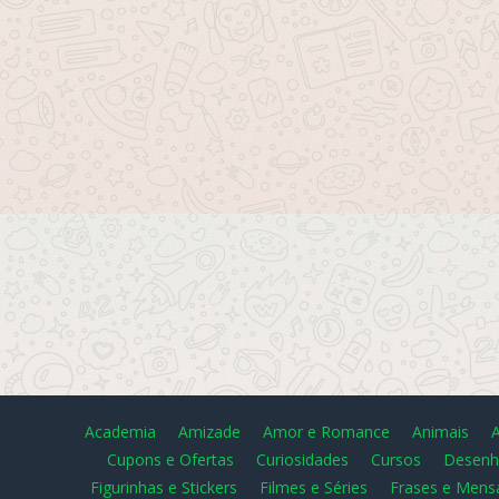
Academia
Amizade
Amor e Romance
Animais
Cupons e Ofertas
Curiosidades
Cursos
Desenh
Figurinhas e Stickers
Filmes e Séries
Frases e Mens