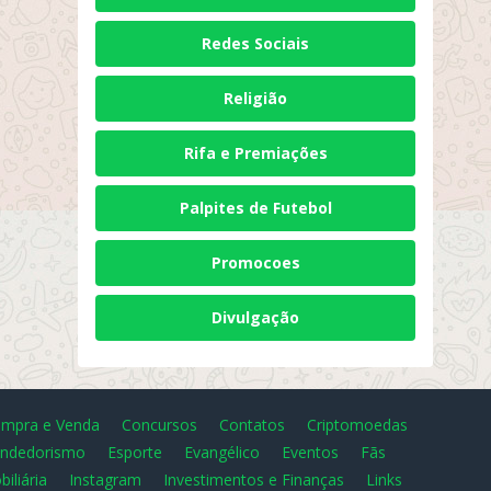
Redes Sociais
Religião
Rifa e Premiações
Palpites de Futebol
Promocoes
Divulgação
mpra e Venda
Concursos
Contatos
Criptomoedas
ndedorismo
Esporte
Evangélico
Eventos
Fãs
biliária
Instagram
Investimentos e Finanças
Links