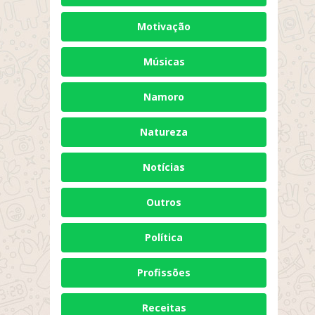
Motivação
Músicas
Namoro
Natureza
Notícias
Outros
Política
Profissões
Receitas