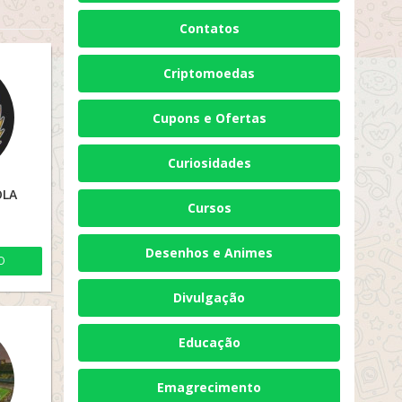
Contatos
Criptomoedas
Cupons e Ofertas
Curiosidades
OLA
Cursos
Desenhos e Animes
O
Divulgação
Educação
Emagrecimento