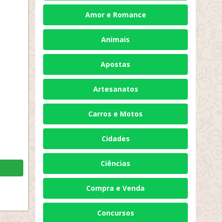
Amor e Romance
Animais
Apostas
Artesanatos
Carros e Motos
Cidades
Ciências
Compra e Venda
Concursos