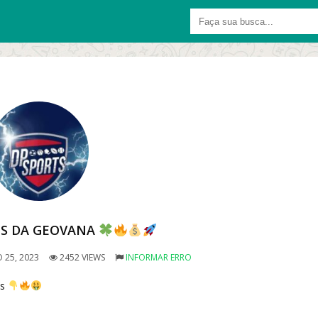
IS DA GEOVANA
25, 2023
2452 VIEWS
INFORMAR ERRO
as