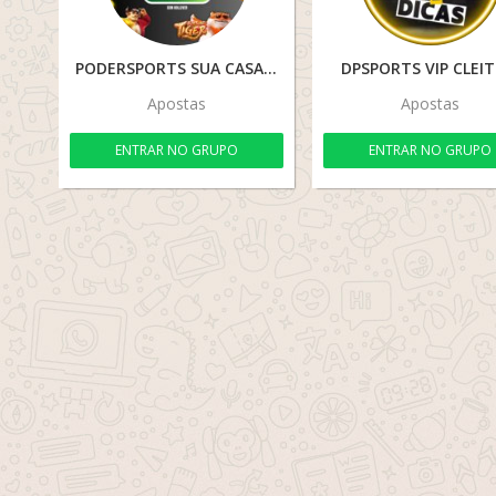
PODERSPORTS SUA CASA DE APOSTA ONLINE
DPSPORTS VIP CLEI
Apostas
Apostas
ENTRAR NO GRUPO
ENTRAR NO GRUPO