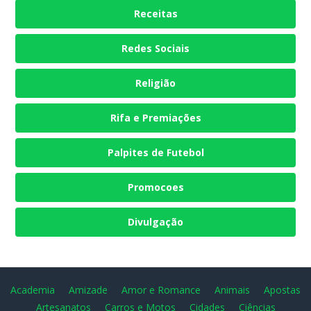
Receitas
Redes Sociais
Religião
Rifa e Premiações
Palpites de Futebol
Promocoes
Divulgação
Academia
Amizade
Amor e Romance
Animais
Apostas
Artesanatos
Carros e Motos
Cidades
Ciências