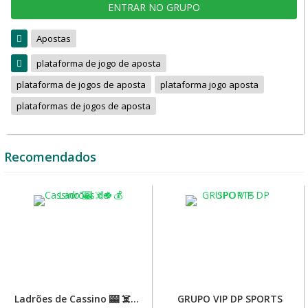
ENTRAR NO GRUPO
Apostas
plataforma de jogo de aposta
plataforma de jogos de aposta
plataforma jogo aposta
plataformas de jogos de aposta
Recomendados
Ladrões de Cassino 🎰 ☠️🍀💰
GRUPO VIP DP SPORTS