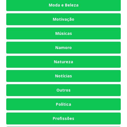
Moda e Beleza
Motivação
Músicas
Namoro
Natureza
Notícias
Outros
Política
Profissões