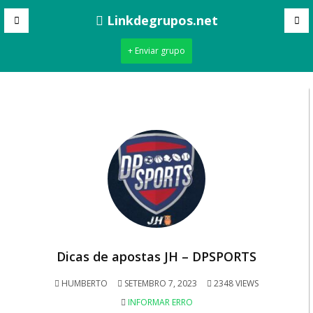
Linkdegrupos.net
+ Enviar grupo
Dicas de apostas JH – DPSPORTS
HUMBERTO
SETEMBRO 7, 2023
2348 VIEWS
INFORMAR ERRO