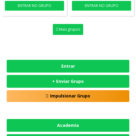
ENTRAR NO GRUPO
ENTRAR NO GRUPO
Mais grupos
Entrar
+ Enviar Grupo
Impulsionar Grupo
Academia