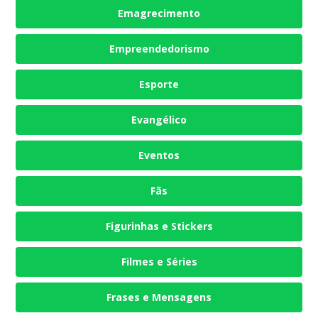
Emagrecimento
Empreendedorismo
Esporte
Evangélico
Eventos
Fãs
Figurinhas e Stickers
Filmes e Séries
Frases e Mensagens