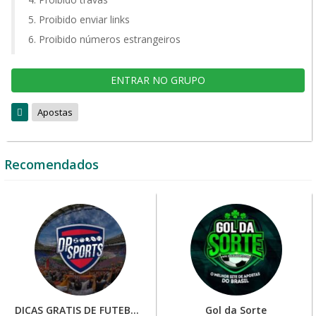
Proibido enviar links
Proibido números estrangeiros
ENTRAR NO GRUPO
Apostas
Recomendados
DICAS GRATIS DE FUTEBOL🤑⚽
Gol da Sorte