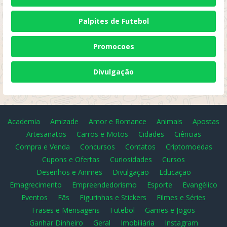
Palpites de Futebol
Promocoes
Divulgação
Academia
Amizade
Amor e Romance
Animais
Apostas
Artesanatos
Carros e Motos
Cidades
Ciências
Compra e Venda
Concursos
Contatos
Criptomoedas
Cupons e Ofertas
Curiosidades
Cursos
Desenhos e Animes
Divulgação
Educação
Emagrecimento
Empreendedorismo
Esporte
Evangélico
Eventos
Fãs
Figurinhas e Stickers
Filmes e Séries
Frases e Mensagens
Futebol
Games e Jogos
Ganhar Dinheiro
Geral
Imobiliária
Instagram