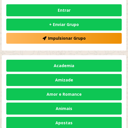
Entrar
+ Enviar Grupo
Impulsionar Grupo
Academia
Amizade
Amor e Romance
Animais
Apostas