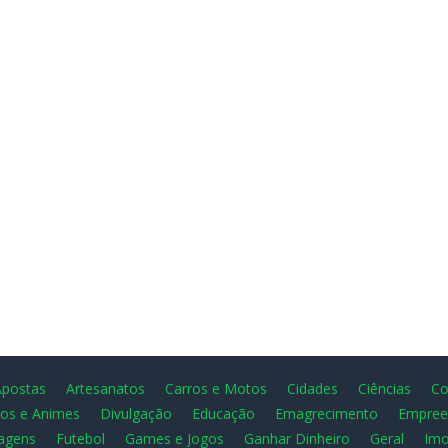
Apostas
Artesanatos
Carros e Motos
Cidades
Ciências
Co
os e Animes
Divulgação
Educação
Emagrecimento
Empree
agens
Futebol
Games e Jogos
Ganhar Dinheiro
Geral
Imo