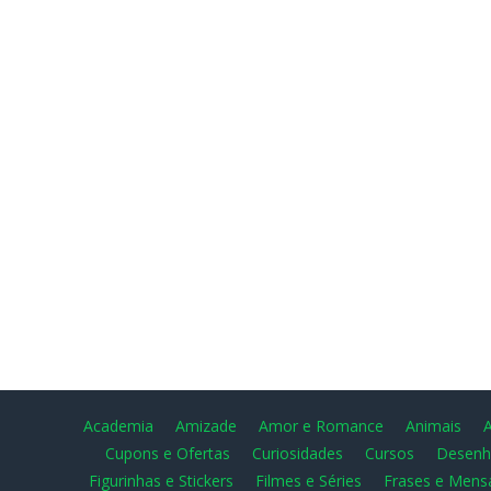
Academia
Amizade
Amor e Romance
Animais
Cupons e Ofertas
Curiosidades
Cursos
Desenh
Figurinhas e Stickers
Filmes e Séries
Frases e Mens