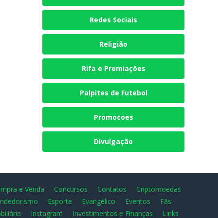
Redes Sociais
Religião
Rifa e Premiações
Palpites de Futebol
Promocoes
Divulgação
mpra e Venda
Concursos
Contatos
Criptomoedas
ndedorismo
Esporte
Evangélico
Eventos
Fãs
biliária
Instagram
Investimentos e Finanças
Links