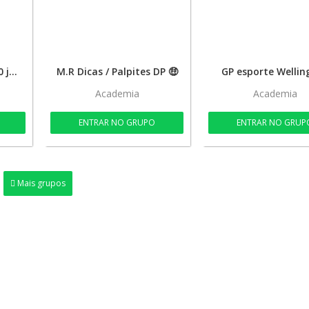
Bolão de coluna 8 e 10 jogos ⚽⚽
M.R Dicas / Palpites DP 🤑
GP esporte Wellin
Academia
Academia
ENTRAR NO GRUPO
ENTRAR NO GRUP
Mais grupos