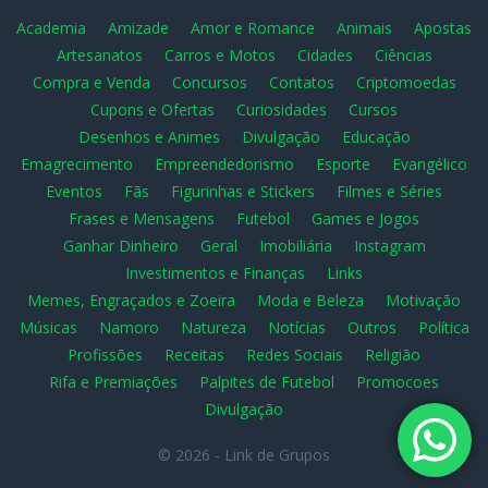
Academia
Amizade
Amor e Romance
Animais
Apostas
Artesanatos
Carros e Motos
Cidades
Ciências
Compra e Venda
Concursos
Contatos
Criptomoedas
Cupons e Ofertas
Curiosidades
Cursos
Desenhos e Animes
Divulgação
Educação
Emagrecimento
Empreendedorismo
Esporte
Evangélico
Eventos
Fãs
Figurinhas e Stickers
Filmes e Séries
Frases e Mensagens
Futebol
Games e Jogos
Ganhar Dinheiro
Geral
Imobiliária
Instagram
Investimentos e Finanças
Links
Memes, Engraçados e Zoeira
Moda e Beleza
Motivação
Músicas
Namoro
Natureza
Notícias
Outros
Política
Profissões
Receitas
Redes Sociais
Religião
Rifa e Premiações
Palpites de Futebol
Promocoes
Divulgação
© 2026 -
Link de Grupos