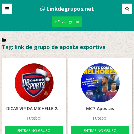
Linkdegrupos.net
+ Enviar grupo
Tag:
link de grupo de aposta esportiva
DICAS VIP DA MICHELLE 2🍀💰
MC7-Apostas
Futebol
Futebol
ENTRAR NO GRUPO
ENTRAR NO GRUPO