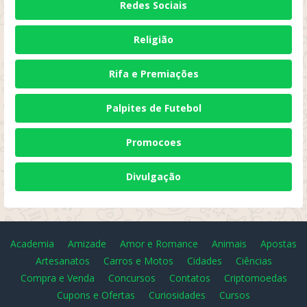
Redes Sociais
Religião
Rifa e Premiações
Palpites de Futebol
Promocoes
Divulgação
Academia
Amizade
Amor e Romance
Animais
Apostas
Artesanatos
Carros e Motos
Cidades
Ciências
Compra e Venda
Concursos
Contatos
Criptomoedas
Cupons e Ofertas
Curiosidades
Cursos