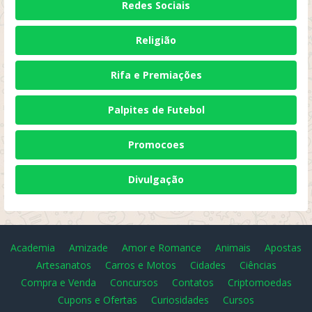
Redes Sociais
Religião
Rifa e Premiações
Palpites de Futebol
Promocoes
Divulgação
Academia
Amizade
Amor e Romance
Animais
Apostas
Artesanatos
Carros e Motos
Cidades
Ciências
Compra e Venda
Concursos
Contatos
Criptomoedas
Cupons e Ofertas
Curiosidades
Cursos