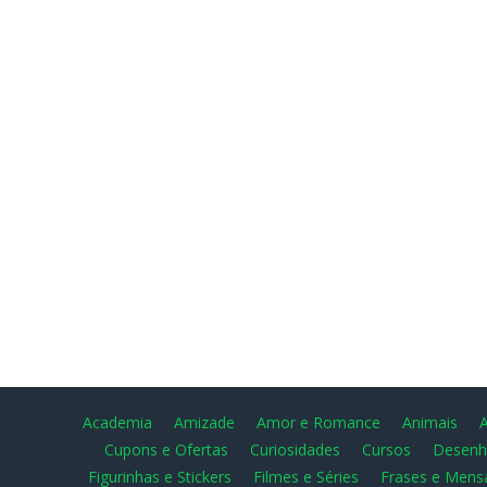
Academia
Amizade
Amor e Romance
Animais
Cupons e Ofertas
Curiosidades
Cursos
Desenh
Figurinhas e Stickers
Filmes e Séries
Frases e Mens