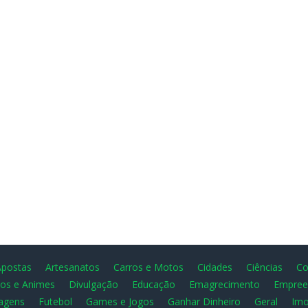
Apostas
Artesanatos
Carros e Motos
Cidades
Ciências
Co
os e Animes
Divulgação
Educação
Emagrecimento
Empree
agens
Futebol
Games e Jogos
Ganhar Dinheiro
Geral
Imo