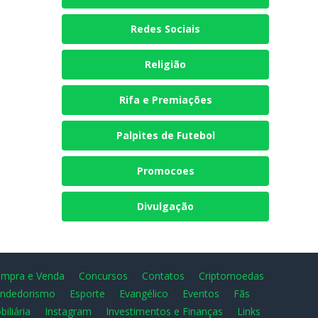
Redes Sociais
Religião
Rifa e Premiações
Palpites de Futebol
Promocoes
Divulgação
mpra e Venda
Concursos
Contatos
Criptomoedas
ndedorismo
Esporte
Evangélico
Eventos
Fãs
biliária
Instagram
Investimentos e Finanças
Links