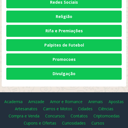
Redes Sociais
Religião
Rifa e Premiações
Palpites de Futebol
Promocoes
Divulgação
Academia
Amizade
Amor e Romance
Animais
Apostas
Artesanatos
Carros e Motos
Cidades
Ciências
Compra e Venda
Concursos
Contatos
Criptomoedas
Cupons e Ofertas
Curiosidades
Cursos