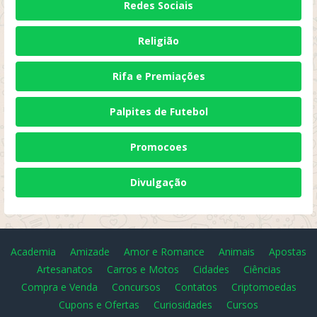
Redes Sociais
Religião
Rifa e Premiações
Palpites de Futebol
Promocoes
Divulgação
Academia
Amizade
Amor e Romance
Animais
Apostas
Artesanatos
Carros e Motos
Cidades
Ciências
Compra e Venda
Concursos
Contatos
Criptomoedas
Cupons e Ofertas
Curiosidades
Cursos