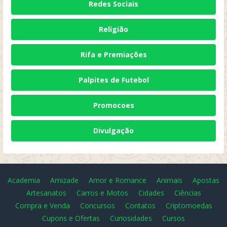
Redes Sociais
Religião
Rifa e Premiações
Palpites de Futebol
Promocoes
Divulgação
Academia
Amizade
Amor e Romance
Animais
Apostas
Artesanatos
Carros e Motos
Cidades
Ciências
Compra e Venda
Concursos
Contatos
Criptomoedas
Cupons e Ofertas
Curiosidades
Cursos