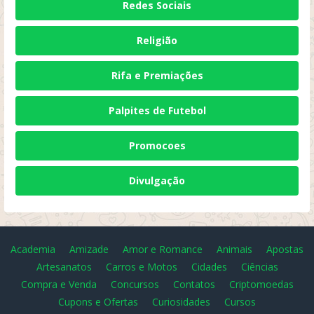
Redes Sociais
Religião
Rifa e Premiações
Palpites de Futebol
Promocoes
Divulgação
Academia
Amizade
Amor e Romance
Animais
Apostas
Artesanatos
Carros e Motos
Cidades
Ciências
Compra e Venda
Concursos
Contatos
Criptomoedas
Cupons e Ofertas
Curiosidades
Cursos