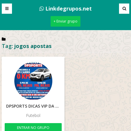
Linkdegrupos.net
+ Enviar grupo
Tag:
jogos apostas
DPSPORTS DICAS VIP DA MIII🤑🤑
Futebol
ENTRAR NO GRUPO