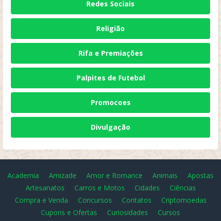
Redes Sociais
Religião
Rifa e Premiações
Palpites de Futebol
Promocoes
Divulgação
Academia
Amizade
Amor e Romance
Animais
Apostas
Artesanatos
Carros e Motos
Cidades
Ciências
Compra e Venda
Concursos
Contatos
Criptomoedas
Cupons e Ofertas
Curiosidades
Cursos