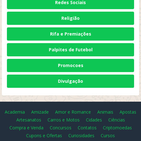
Redes Sociais
Religião
Rifa e Premiações
Palpites de Futebol
Promocoes
Divulgação
Academia
Amizade
Amor e Romance
Animais
Apostas
Artesanatos
Carros e Motos
Cidades
Ciências
Compra e Venda
Concursos
Contatos
Criptomoedas
Cupons e Ofertas
Curiosidades
Cursos