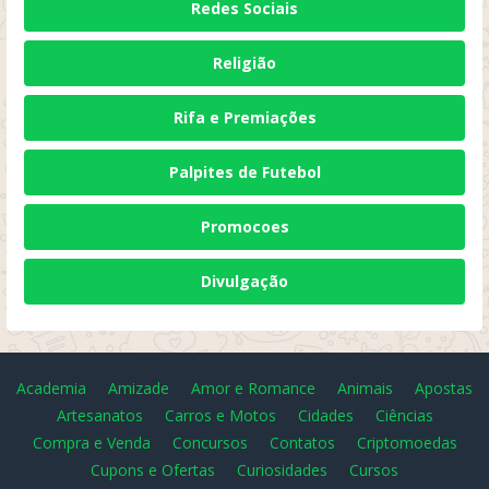
Redes Sociais
Religião
Rifa e Premiações
Palpites de Futebol
Promocoes
Divulgação
Academia
Amizade
Amor e Romance
Animais
Apostas
Artesanatos
Carros e Motos
Cidades
Ciências
Compra e Venda
Concursos
Contatos
Criptomoedas
Cupons e Ofertas
Curiosidades
Cursos