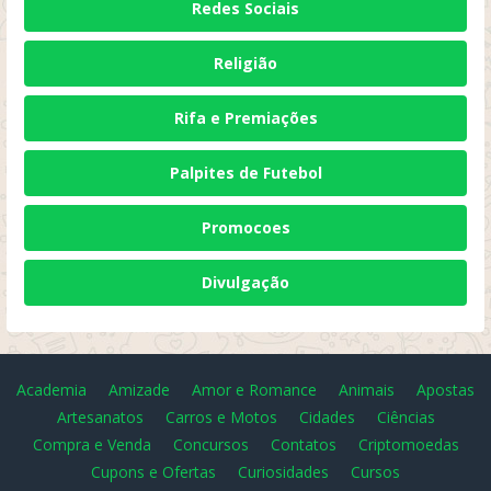
Redes Sociais
Religião
Rifa e Premiações
Palpites de Futebol
Promocoes
Divulgação
Academia
Amizade
Amor e Romance
Animais
Apostas
Artesanatos
Carros e Motos
Cidades
Ciências
Compra e Venda
Concursos
Contatos
Criptomoedas
Cupons e Ofertas
Curiosidades
Cursos