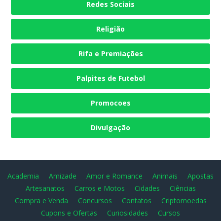
Redes Sociais
Religião
Rifa e Premiações
Palpites de Futebol
Promocoes
Divulgação
Academia
Amizade
Amor e Romance
Animais
Apostas
Artesanatos
Carros e Motos
Cidades
Ciências
Compra e Venda
Concursos
Contatos
Criptomoedas
Cupons e Ofertas
Curiosidades
Cursos