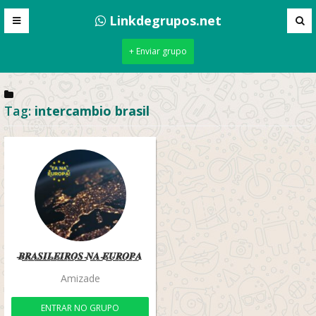
Linkdegrupos.net
+ Enviar grupo
Tag:
intercambio brasil
̵𝑩̵͟𝑹̵͟𝑨̵͟𝑺̵͟𝑰̵͟𝑳̵͟𝑬̵͟𝑰̵͟𝑹̵͟𝑶̵͟𝑺̵͟ ̵𝑵̵͟𝑨̵͟ ̵𝑬̵͟𝑼̵͟𝑹̵͟𝑶̵͟𝑷̵͟𝑨̵
Amizade
ENTRAR NO GRUPO