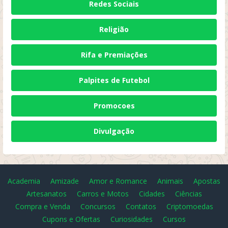
Redes Sociais
Religião
Rifa e Premiações
Palpites de Futebol
Promocoes
Divulgação
Academia
Amizade
Amor e Romance
Animais
Apostas
Artesanatos
Carros e Motos
Cidades
Ciências
Compra e Venda
Concursos
Contatos
Criptomoedas
Cupons e Ofertas
Curiosidades
Cursos