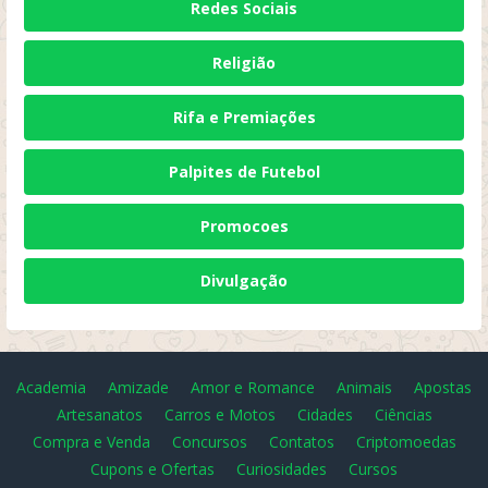
Redes Sociais
Religião
Rifa e Premiações
Palpites de Futebol
Promocoes
Divulgação
Academia
Amizade
Amor e Romance
Animais
Apostas
Artesanatos
Carros e Motos
Cidades
Ciências
Compra e Venda
Concursos
Contatos
Criptomoedas
Cupons e Ofertas
Curiosidades
Cursos