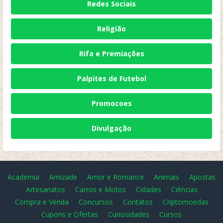
Redes Sociais
Religião
Rifa e Premiações
Palpites de Futebol
Promocoes
Divulgação
Academia
Amizade
Amor e Romance
Animais
Apostas
Artesanatos
Carros e Motos
Cidades
Ciências
Compra e Venda
Concursos
Contatos
Criptomoedas
Cupons e Ofertas
Curiosidades
Cursos