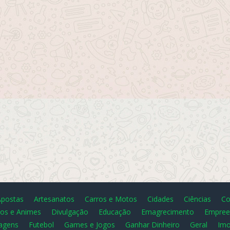
Apostas
Artesanatos
Carros e Motos
Cidades
Ciências
Co
os e Animes
Divulgação
Educação
Emagrecimento
Empree
agens
Futebol
Games e Jogos
Ganhar Dinheiro
Geral
Imo