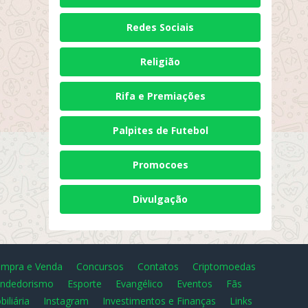
Redes Sociais
Religião
Rifa e Premiações
Palpites de Futebol
Promocoes
Divulgação
mpra e Venda
Concursos
Contatos
Criptomoedas
ndedorismo
Esporte
Evangélico
Eventos
Fãs
biliária
Instagram
Investimentos e Finanças
Links