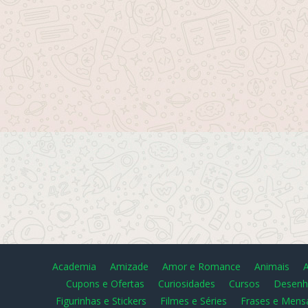
Academia
Amizade
Amor e Romance
Animais
Cupons e Ofertas
Curiosidades
Cursos
Desenh
Figurinhas e Stickers
Filmes e Séries
Frases e Mens