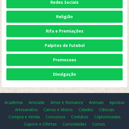
Redes Sociais
Religião
Rifa e Premiações
Palpites de Futebol
Promocoes
Divulgação
Academia
Amizade
Amor e Romance
Animais
Apostas
Artesanatos
Carros e Motos
Cidades
Ciências
Compra e Venda
Concursos
Contatos
Criptomoedas
Cupons e Ofertas
Curiosidades
Cursos