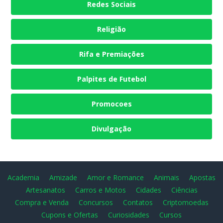
Redes Sociais
Religião
Rifa e Premiações
Palpites de Futebol
Promocoes
Divulgação
Academia
Amizade
Amor e Romance
Animais
Apostas
Artesanatos
Carros e Motos
Cidades
Ciências
Compra e Venda
Concursos
Contatos
Criptomoedas
Cupons e Ofertas
Curiosidades
Cursos