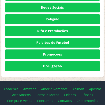
Redes Sociais
Religião
Rifa e Premiações
Palpites de Futebol
Promocoes
Divulgação
Academia
Amizade
Amor e Romance
Animais
Apostas
Artesanatos
Carros e Motos
Cidades
Ciências
Compra e Venda
Concursos
Contatos
Criptomoedas