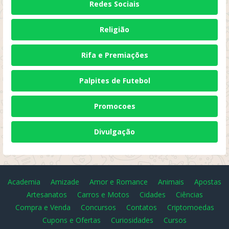
Redes Sociais
Religião
Rifa e Premiações
Palpites de Futebol
Promocoes
Divulgação
Academia
Amizade
Amor e Romance
Animais
Apostas
Artesanatos
Carros e Motos
Cidades
Ciências
Compra e Venda
Concursos
Contatos
Criptomoedas
Cupons e Ofertas
Curiosidades
Cursos