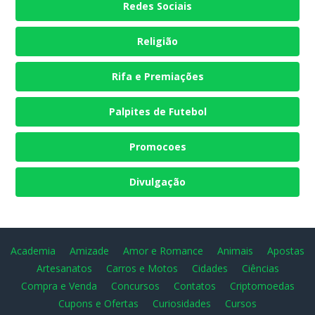
Redes Sociais
Religião
Rifa e Premiações
Palpites de Futebol
Promocoes
Divulgação
Academia
Amizade
Amor e Romance
Animais
Apostas
Artesanatos
Carros e Motos
Cidades
Ciências
Compra e Venda
Concursos
Contatos
Criptomoedas
Cupons e Ofertas
Curiosidades
Cursos