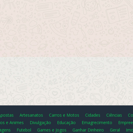
Apostas
Artesanatos
Carros e Motos
Cidades
Ciências
Co
os e Animes
Divulgação
Educação
Emagrecimento
Empree
agens
Futebol
Games e Jogos
Ganhar Dinheiro
Geral
Imo