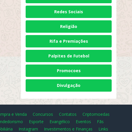
Redes Sociais
Religião
Rifa e Premiações
Palpites de Futebol
Promocoes
Divulgação
mpra e Venda
Concursos
Contatos
Criptomoedas
ndedorismo
Esporte
Evangélico
Eventos
Fãs
biliária
Instagram
Investimentos e Finanças
Links