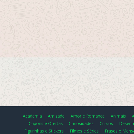
Academia
Amizade
Amor e Romance
Animais
Cupons e Ofertas
Curiosidades
Cursos
Desenh
Figurinhas e Stickers
Filmes e Séries
Frases e Mens