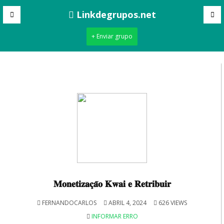
Linkdegrupos.net
+ Enviar grupo
𝐌𝐨𝐧𝐞𝐭𝐢𝐳𝐚𝐜̧𝐚̃𝐨 𝐊𝐰𝐚𝐢 𝐞 𝐑𝐞𝐭𝐫𝐢𝐛𝐮𝐢𝐫
FERNANDOCARLOS
ABRIL 4, 2024
626 VIEWS
INFORMAR ERRO