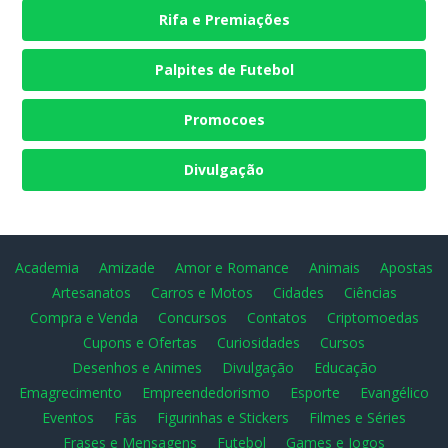
Rifa e Premiações
Palpites de Futebol
Promocoes
Divulgação
Academia
Amizade
Amor e Romance
Animais
Apostas
Artesanatos
Carros e Motos
Cidades
Ciências
Compra e Venda
Concursos
Contatos
Criptomoedas
Cupons e Ofertas
Curiosidades
Cursos
Desenhos e Animes
Divulgação
Educação
Emagrecimento
Empreendedorismo
Esporte
Evangélico
Eventos
Fãs
Figurinhas e Stickers
Filmes e Séries
Frases e Mensagens
Futebol
Games e Jogos