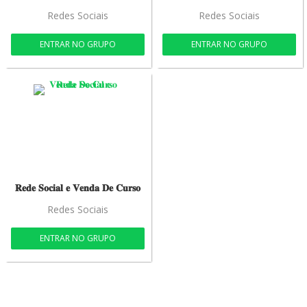
Redes Sociais
Redes Sociais
ENTRAR NO GRUPO
ENTRAR NO GRUPO
𝐑𝐞𝐝𝐞 𝐒𝐨𝐜𝐢𝐚𝐥 𝐞 𝐕𝐞𝐧𝐝𝐚 𝐃𝐞 𝐂𝐮𝐫𝐬𝐨
Redes Sociais
ENTRAR NO GRUPO