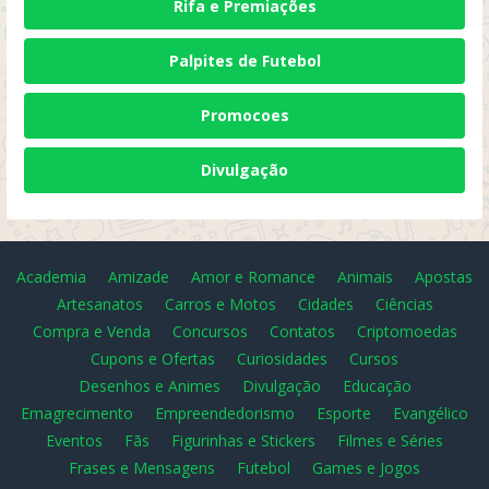
Rifa e Premiações
Palpites de Futebol
Promocoes
Divulgação
Academia
Amizade
Amor e Romance
Animais
Apostas
Artesanatos
Carros e Motos
Cidades
Ciências
Compra e Venda
Concursos
Contatos
Criptomoedas
Cupons e Ofertas
Curiosidades
Cursos
Desenhos e Animes
Divulgação
Educação
Emagrecimento
Empreendedorismo
Esporte
Evangélico
Eventos
Fãs
Figurinhas e Stickers
Filmes e Séries
Frases e Mensagens
Futebol
Games e Jogos