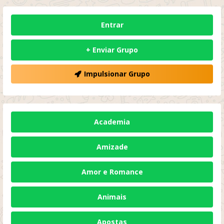
Entrar
+ Enviar Grupo
Impulsionar Grupo
Academia
Amizade
Amor e Romance
Animais
Apostas