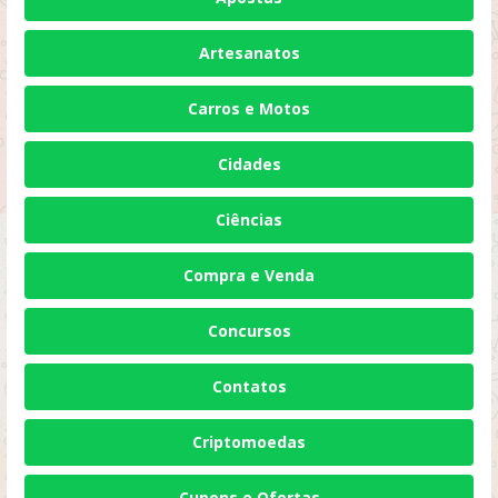
Artesanatos
Carros e Motos
Cidades
Ciências
Compra e Venda
Concursos
Contatos
Criptomoedas
Cupons e Ofertas