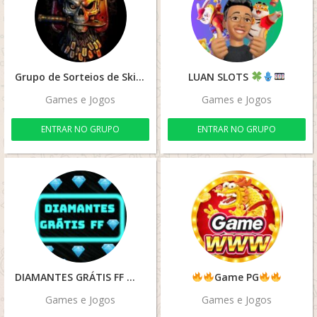
Grupo de Sorteios de Skins CS2 / Counter Strike
LUAN SLOTS
Games e Jogos
Games e Jogos
ENTRAR NO GRUPO
ENTRAR NO GRUPO
DIAMANTES GRÁTIS FF
VIA ID
Game PG
Games e Jogos
Games e Jogos