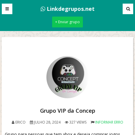
Linkdegrupos.net
+ Enviar grupo
Grupo VIP da Concep
ERICO
JULHO 28, 2024
327 VIEWS
INFORMAR ERRO
Grupo para pessoas que tem xbox e deseja comprar jogos