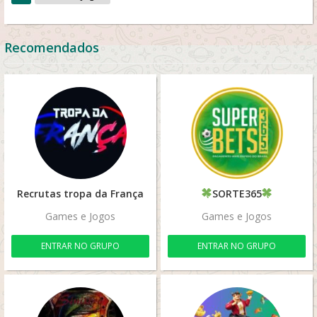
Recomendados
Recrutas tropa da França
SORTE365
Games e Jogos
Games e Jogos
ENTRAR NO GRUPO
ENTRAR NO GRUPO