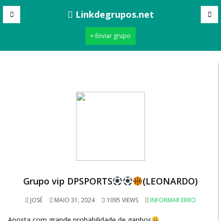
Linkdegrupos.net
+ Enviar grupo
Grupo vip DPSPORTS
(LEONARDO)
JOSÉ
MAIO 31, 2024
1095 VIEWS
INFORMAR ERRO
Aposta com grande probabilidade de ganhos