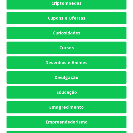
Criptomoedas
Cupons e Ofertas
Curiosidades
Cursos
Desenhos e Animes
Divulgação
Educação
Emagrecimento
Empreendedorismo