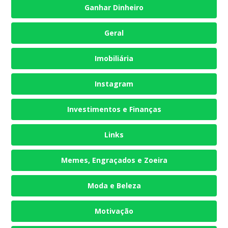
Ganhar Dinheiro
Geral
Imobiliária
Instagram
Investimentos e Finanças
Links
Memes, Engraçados e Zoeira
Moda e Beleza
Motivação