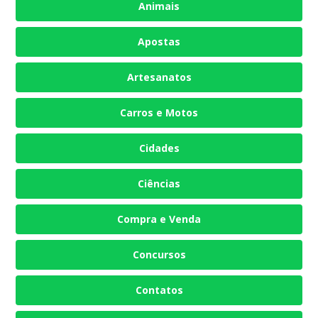
Animais
Apostas
Artesanatos
Carros e Motos
Cidades
Ciências
Compra e Venda
Concursos
Contatos