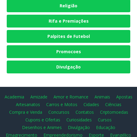
Religião
Rifa e Premiações
Palpites de Futebol
Promocoes
Divulgação
Academia
Amizade
Amor e Romance
Animais
Apostas
Artesanatos
Carros e Motos
Cidades
Ciências
Compra e Venda
Concursos
Contatos
Criptomoedas
Cupons e Ofertas
Curiosidades
Cursos
Desenhos e Animes
Divulgação
Educação
Emagrecimento
Empreendedorismo
Esporte
Evangélico