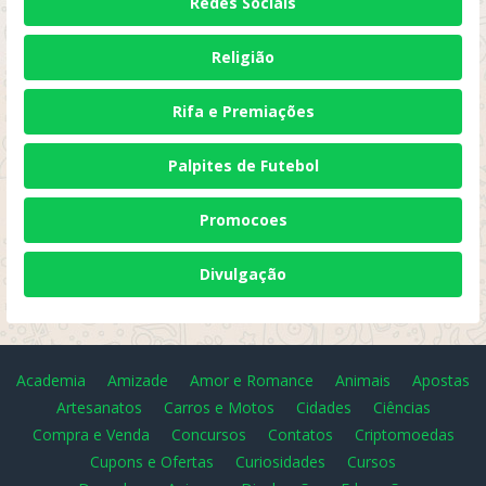
Redes Sociais
Religião
Rifa e Premiações
Palpites de Futebol
Promocoes
Divulgação
Academia
Amizade
Amor e Romance
Animais
Apostas
Artesanatos
Carros e Motos
Cidades
Ciências
Compra e Venda
Concursos
Contatos
Criptomoedas
Cupons e Ofertas
Curiosidades
Cursos