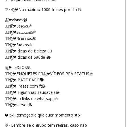
💛• 🌼⃝❤︎︎No máximo 1000 frases por dia 📝
🌼⃝❤︎︎víᴅᴇᴏs📹
❤︎︎⃝🌼⃝❤︎︎ᴜ́sɪᴄᴀs🎶
❤︎︎⃝🌼⃝❤︎︎Sᴛɪᴄᴋᴇʀs🥏
❤︎︎⃝🌼⃝❤︎︎Rᴇᴄᴇɪᴛᴀs🍝
❤︎︎⃝🌼⃝❤︎︎Sɪɢɴᴏs⚛️
❤︎︎⃝🌼⃝❤︎︎ dicas de Beleza 💇‍♀️
❤︎︎⃝🌼⃝❤︎︎ dicas de Saúde 🚑
🌼⃝❤︎︎TEXTOS📃
❤︎︎⃝🌼⃝❤︎︎ENQUETES ❤︎︎⃝🌼⃝❤︎︎VÍDEOS PRA STATUS🤳
❤︎︎⃝🌼⃝❤︎︎ BATE PAPO🗣️
❤︎︎⃝🌼⃝❤︎︎Frases com ft📝
❤︎︎⃝🌼⃝❤︎︎ Figurinhas saudáveis😁
❤︎︎⃝🌼⃝❤︎︎so links de whatsapp⚛
❤︎︎⃝🌼⃝❤︎︎versos📝
❤️•✂️ Remoção a qualquer momento ❌✂️
💚• Lembre-se o grupo tem regras, caso não