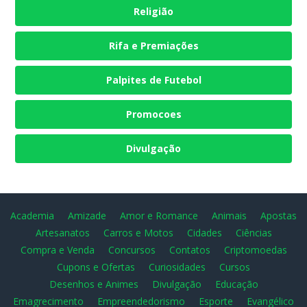
Religião
Rifa e Premiações
Palpites de Futebol
Promocoes
Divulgação
Academia
Amizade
Amor e Romance
Animais
Apostas
Artesanatos
Carros e Motos
Cidades
Ciências
Compra e Venda
Concursos
Contatos
Criptomoedas
Cupons e Ofertas
Curiosidades
Cursos
Desenhos e Animes
Divulgação
Educação
Emagrecimento
Empreendedorismo
Esporte
Evangélico