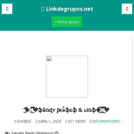
Linkdegrupos.net
+ Enviar grupo
❀֟፝֟፝͜͜͡͡͡💜ֆǟռɖʏ ʄʀǟֆɛֆ & ʟɨռӄֆ❀֟፝֟፝͜͜͡͡͡💜
DANIELE
ABRIL 1, 2024
871 VIEWS
INFORMAR ERRO
🤎• Sejam Bem Vindasss! 😍