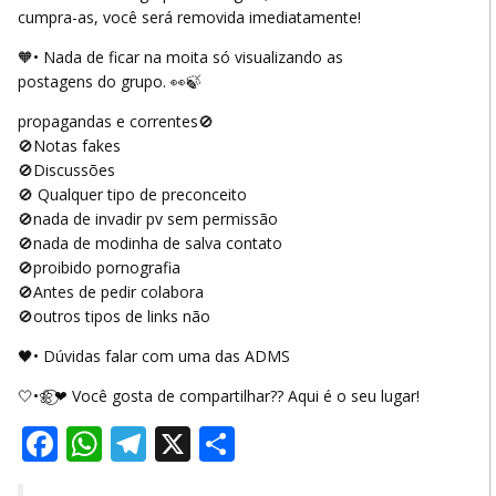
cumpra-as, você será removida imediatamente!
🧡• Nada de ficar na moita só visualizando as
postagens do grupo. 👀🍃
propagandas e correntes🚫
🚫Notas fakes
🚫Discussões
🚫 Qualquer tipo de preconceito
🚫nada de invadir pv sem permissão
🚫nada de modinha de salva contato
🚫proibido pornografia
🚫Antes de pedir colabora
🚫outros tipos de links não
🖤• Dúvidas falar com uma das ADMS
🤍•🌼⃝❤︎︎ Você gosta de compartilhar?? Aqui é o seu lugar!
Facebook
WhatsApp
Telegram
X
Share