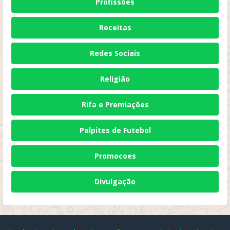
Profissões
Receitas
Redes Sociais
Religião
Rifa e Premiações
Palpites de Futebol
Promocoes
Divulgação