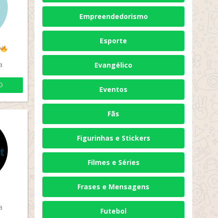
Empreendedorismo
Esporte
P
a
Evangélico
O
Eventos
Fãs
Figurinhas e Stickers
Filmes e Séries
Frases e Mensagens
a
Futebol