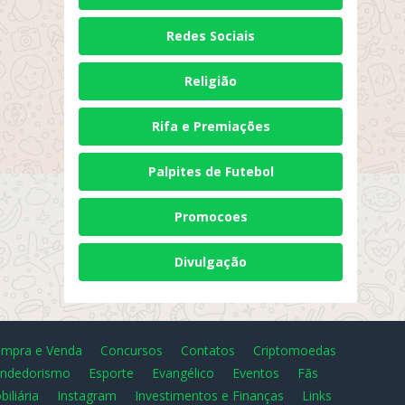
Redes Sociais
Religião
Rifa e Premiações
Palpites de Futebol
Promocoes
Divulgação
mpra e Venda
Concursos
Contatos
Criptomoedas
ndedorismo
Esporte
Evangélico
Eventos
Fãs
biliária
Instagram
Investimentos e Finanças
Links