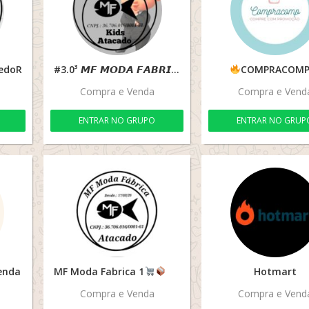
cedoR
#3.0³ 𝙈𝙁 𝙈𝙊𝘿𝘼 𝙁𝘼𝘽𝙍𝙄𝘾𝘼 𝗞𝗜𝗗'𝗦
COMPRACOM
Compra e Venda
Compra e Vend
ENTRAR NO GRUPO
ENTRAR NO GRUP
enda
MF Moda Fabrica 1
Hotmart
Compra e Venda
Compra e Vend