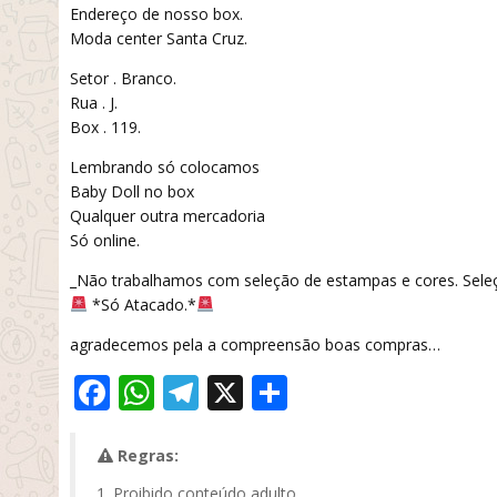
Endereço de nosso box.
Moda center Santa Cruz.
Setor . Branco.
Rua . J.
Box . 119.
Lembrando só colocamos
Baby Doll no box
Qualquer outra mercadoria
Só online.
_Não trabalhamos com seleção de estampas e cores. Seleç
*Só Atacado.*
agradecemos pela a compreensão boas compras…
Facebook
WhatsApp
Telegram
X
Share
Regras:
Proibido conteúdo adulto