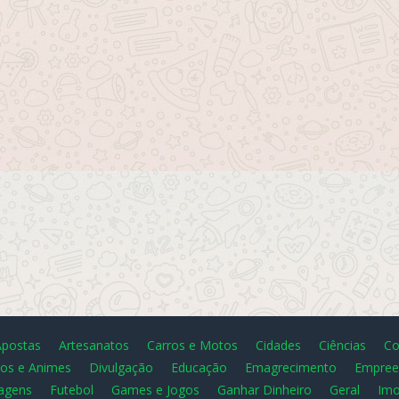
Apostas
Artesanatos
Carros e Motos
Cidades
Ciências
Co
os e Animes
Divulgação
Educação
Emagrecimento
Empree
agens
Futebol
Games e Jogos
Ganhar Dinheiro
Geral
Imo