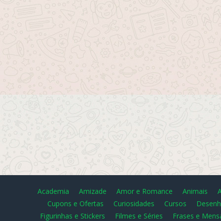
Academia
Amizade
Amor e Romance
Animais
Cupons e Ofertas
Curiosidades
Cursos
Desenh
Figurinhas e Stickers
Filmes e Séries
Frases e Mens